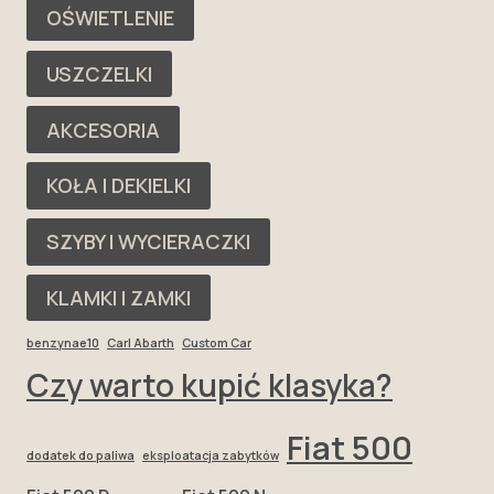
OŚWIETLENIE
USZCZELKI
AKCESORIA
KOŁA I DEKIELKI
SZYBY I WYCIERACZKI
KLAMKI I ZAMKI
benzynae10
Carl Abarth
Custom Car
Czy warto kupić klasyka?
Fiat 500
dodatek do paliwa
eksploatacja zabytków