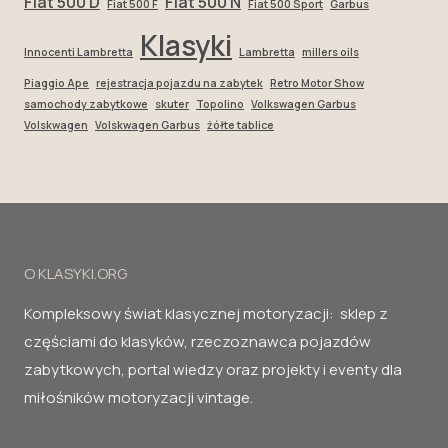
Fiat 500 D
Fiat 500 N
Fiat 500 F
Fiat 500 Sport
Garbus
Klasyki
Innocenti Lambretta
Lambretta
millers oils
Piaggio Ape
rejestracja pojazdu na zabytek
Retro Motor Show
samochody zabytkowe
skuter
Topolino
Volkswagen Garbus
Volskwagen
Volskwagen Garbus
żółte tablice
O KLASYKI.ORG
Kompleksowy świat klasycznej motoryzacji: sklep z
częściami do klasyków, rzeczoznawca pojazdów
zabytkowych, portal wiedzy oraz projekty i eventy dla
miłośników motoryzacji vintage.