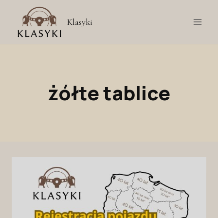
Przejdź
do
Klasyki
treści
żółte tablice