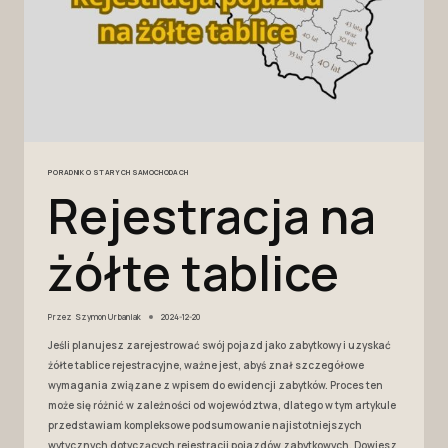
PORADNIK O STARYCH SAMOCHODACH
Rejestracja na
żółte tablice
Przez
Szymon Urbaniak
2024-12-20
Jeśli planujesz zarejestrować swój pojazd jako zabytkowy i uzyskać
żółte tablice rejestracyjne, ważne jest, abyś znał szczegółowe
wymagania związane z wpisem do ewidencji zabytków. Proces ten
może się różnić w zależności od województwa, dlatego w tym artykule
przedstawiam kompleksowe podsumowanie najistotniejszych
wytycznych dotyczących rejestracji pojazdów zabytkowych. Dowiesz