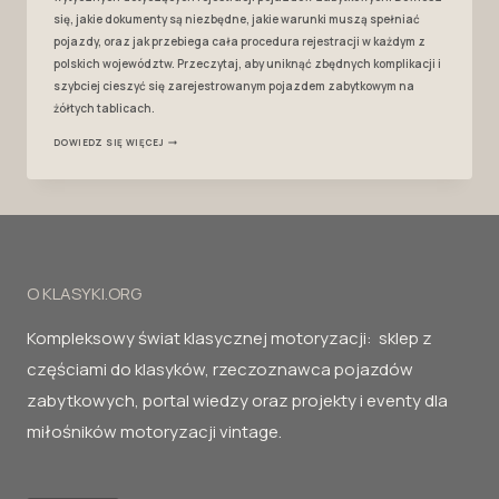
się, jakie dokumenty są niezbędne, jakie warunki muszą spełniać
pojazdy, oraz jak przebiega cała procedura rejestracji w każdym z
polskich województw. Przeczytaj, aby uniknąć zbędnych komplikacji i
szybciej cieszyć się zarejestrowanym pojazdem zabytkowym na
żółtych tablicach.
REJESTRACJA
DOWIEDZ SIĘ WIĘCEJ
NA
ŻÓŁTE
TABLICE
O KLASYKI.ORG
Kompleksowy świat klasycznej motoryzacji: sklep z
częściami do klasyków, rzeczoznawca pojazdów
zabytkowych, portal wiedzy oraz projekty i eventy dla
miłośników motoryzacji vintage.