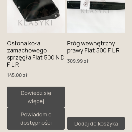
Osłona koła
Próg wewnętrzny
zamachowego
prawy Fiat 500 F L R
sprzęgła Fiat 500 N D
309.99
zł
F L R
145.00
zł
Dowiedz się
więcej
Powiadom o
dostępności
Dodaj do koszyka