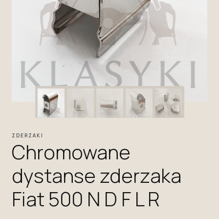
ZDERZAKI
Chromowane
dystanse zderzaka
Fiat 500 N D F L R