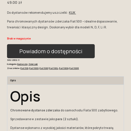
49.00
zł
Do dystansów rekomendujemy uszczelki :
KLIK
Para chromowanych dystansów zderzaka Fiat 500 – idealne dopasowanie,
trwałość i klasyczny design. Doskonały wybór dla modeli N, D, F, L i R.
Brak w magazynie
Powiadom o dostępności
SKU:
2002-3
Kategorie:
Nadwozie
,
Zderzaki
Znaczników:
Fiat 500
,
Fiat 500 D
,
Fiat 500 F
,
Fiat 500 L
,
Fiat 500 N
,
Fiat 500 R
Opis
Opis
Chromowane dystanse zderzaka
do samochodu Fiata 500 zabytkowego.
Sprzedawane w zestawie jako
para (2 sztuki)
.
Dystanse wykonano z wysokiej jakości materiałów, które pokryto trwałą